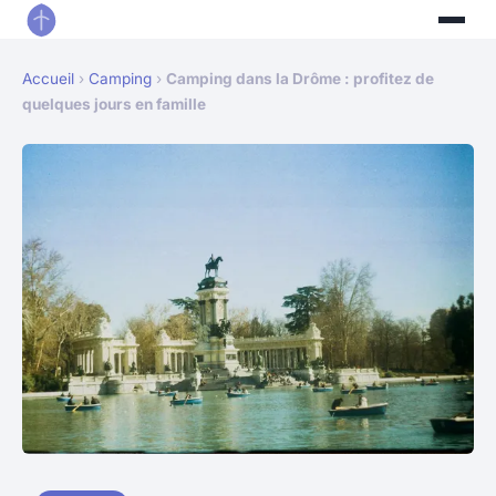
Accueil
›
Camping
›
Camping dans la Drôme : profitez de
quelques jours en famille