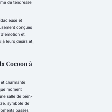
time de tendresse
udacieuse et
neusement conçues
e d'émotion et
 à leurs désirs et
lla Cocoon à
 et charmante
aque moment
ne salle de bien-
size, symbole de
 moments passés