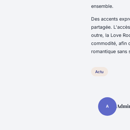
ensemble.
Des accents expres
partagée. L'accès 
outre, la Love Ro
commodité, afin q
romantique sans s
Actu
Admin
A