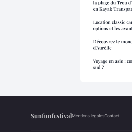
la plage du Trou d
en Kayak Transpa
Location classic ca
options et les avan
Découvrez le mond
d'Aurélie
Voyage en asie : c
sud ?
Sunfunfestival
Mentions légales
Contact