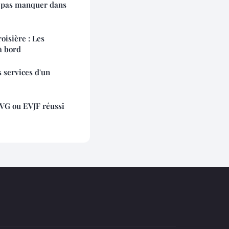
e pas manquer dans
oisière : Les
 à bord
 services d'un
EVG ou EVJF réussi