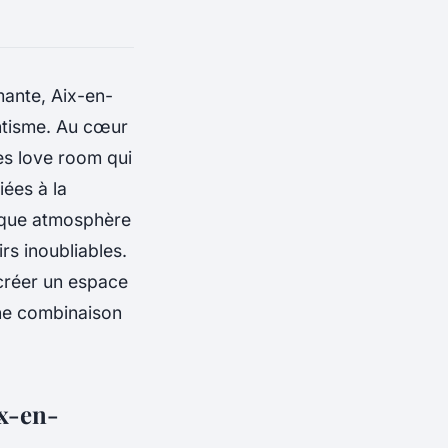
ante, Aix-en-
ntisme. Au cœur
les love room qui
iées à la
haque atmosphère
rs inoubliables.
créer un espace
 une combinaison
ix-en-