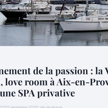
nement de la passion : la 
 love room à Aix-en-Pro
 une SPA privative
277
17 septembre 2025
2 min de lecture