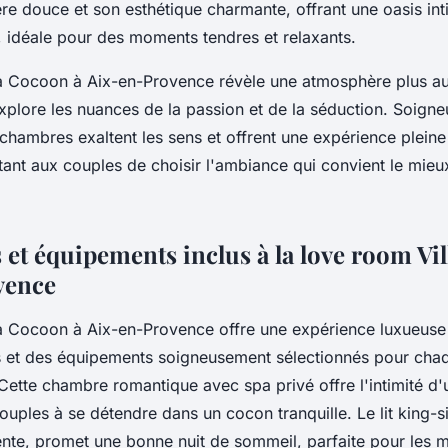
e douce et son esthétique charmante, offrant une oasis in
 idéale pour des moments tendres et relaxants.
la Cocoon à Aix-en-Provence révèle une atmosphère plus a
xplore les nuances de la passion et de la séduction. Soig
s chambres exaltent les sens et offrent une expérience plein
tant aux couples de choisir l'ambiance qui convient le mieux
 et équipements inclus à la love room Vi
vence
la Cocoon à Aix-en-Provence offre une expérience luxueuse
s et des équipements soigneusement sélectionnés pour ch
ette chambre romantique avec spa privé offre l'intimité d'u
 couples à se détendre dans un cocon tranquille. Le lit king-
ente, promet une bonne nuit de sommeil, parfaite pour les