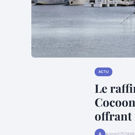
ACTU
Le raffi
Cocoon,
offrant
A
Admin1757498