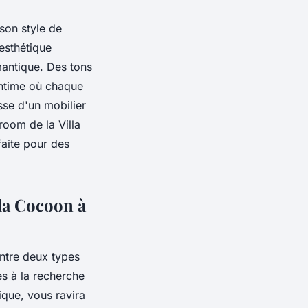
son style de
esthétique
antique. Des tons
intime où chaque
sse d'un mobilier
room de la Villa
faite pour des
lla Cocoon à
entre deux types
es à la recherche
que, vous ravira