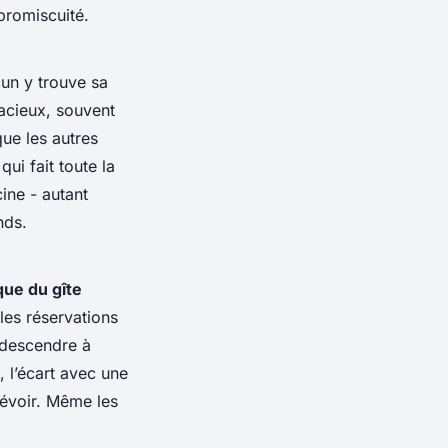
promiscuité.
cun y trouve sa
pacieux, souvent
que les autres
qui fait toute la
ine - autant
nds.
ue du gîte
les réservations
t descendre à
, l’écart avec une
prévoir. Même les