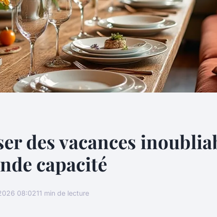
er des vacances inoublia
ande capacité
2026 08:02
11 min de lecture