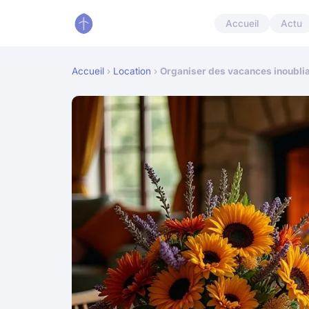
Accueil
Actu
Accueil
›
Location
›
Organiser des vacances inoublia