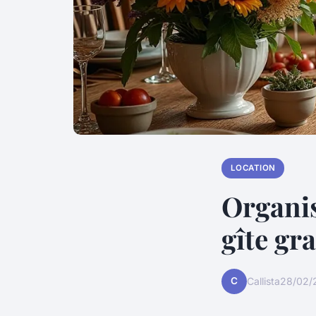
LOCATION
Organis
gîte gr
C
Callista
28/02/