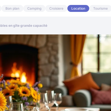
Bon plan
Camping
Croisiere
Location
Tourisme
bles en gîte grande capacité