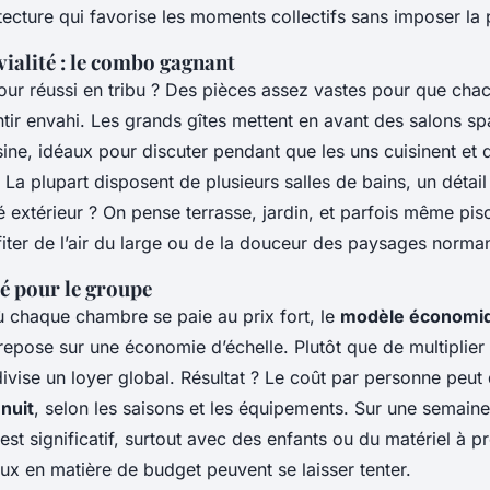
itecture qui favorise les moments collectifs sans imposer la 
vialité : le combo gagnant
jour réussi en tribu ? Des pièces assez vastes pour que cha
ntir envahi. Les grands gîtes mettent en avant des salons s
sine, idéaux pour discuter pendant que les uns cuisinent et 
 La plupart disposent de plusieurs salles de bains, un détail 
é extérieur ? On pense terrasse, jardin, et parfois même pisc
fiter de l’air du large ou de la douceur des paysages norma
é pour le groupe
ù chaque chambre se paie au prix fort, le
modèle économiq
epose sur une économie d’échelle. Plutôt que de multiplier 
 divise un loyer global. Résultat ? Le coût par personne peu
nuit
, selon les saisons et les équipements. Sur une semaine
 est significatif, surtout avec des enfants ou du matériel à 
ux en matière de budget peuvent se laisser tenter.