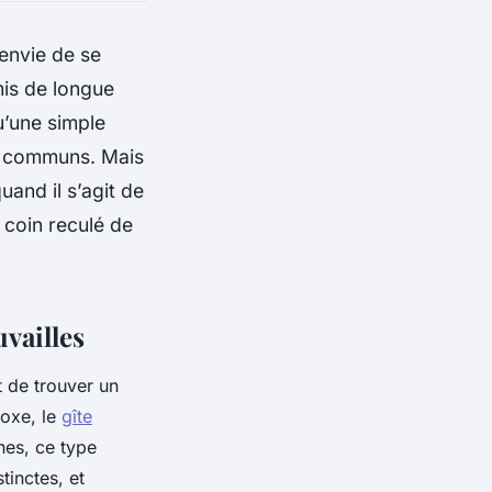
’envie de se
mis de longue
u’une simple
rs communs. Mais
uand il s’agit de
 coin reculé de
uvailles
t de trouver un
doxe, le
gîte
nes, ce type
inctes, et