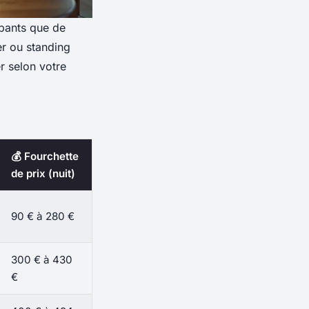
pants que de
er ou standing
r selon votre
💰 Fourchette
de prix (nuit)
90 € à 280 €
300 € à 430
€