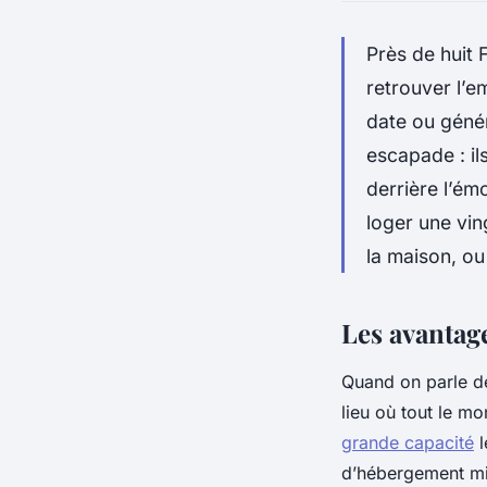
Près de huit 
retrouver l’e
date ou génér
escapade : il
derrière l’ém
loger une vin
la maison, ou
Les avantage
Quand on parle de
lieu où tout le m
grande capacité
l
d’hébergement mis