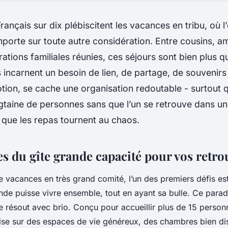
Français sur dix plébiscitent les vacances en tribu, où l
mporte sur toute autre considération. Entre cousins, a
ations familiales réunies, ces séjours sont bien plus q
s incarnent un besoin de lien, de partage, de souveni
otion, se cache une organisation redoutable - surtout q
gtaine de personnes sans que l’un se retrouve dans un
 que les repas tournent au chaos.
s du gîte grande capacité pour vos retro
 vacances en très grand comité, l’un des premiers défis es
onde puisse vivre ensemble, tout en ayant sa bulle. Ce para
e résout avec brio. Conçu pour accueillir plus de 15 person
e sur des espaces de vie généreux, des chambres bien dist