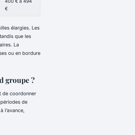
400 € à 494
€
illes élargies. Les
tandis que les
ires. La
ises ou en bordure
nd groupe ?
git de coordonner
 périodes de
à l’avance,